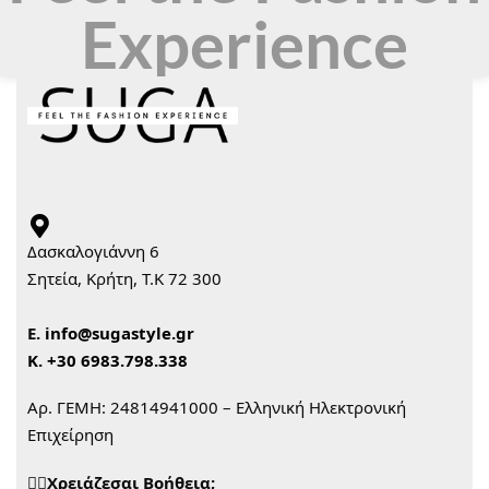
Experience
Δασκαλογιάννη 6
Σητεία, Κρήτη, Τ.Κ 72 300
Ε.
info@sugastyle.gr
Κ.
+30 6983.798.338
Αρ. ΓΕΜΗ: 24814941000 – Ελληνική Ηλεκτρονική
Επιχείρηση
🙋‍♀️Χρειάζεσαι Βοήθεια;