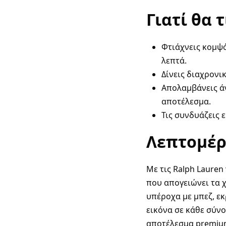
Γιατί θα 
Φτιάχνεις κομψό
λεπτά.
Δίνεις διαχρονικ
Απολαμβάνεις άν
αποτέλεσμα.
Τις συνδυάζεις 
Λεπτομέρ
Με τις Ralph Lauren
που απογειώνει τα χ
υπέροχα με μπεζ, εκ
εικόνα σε κάθε σύνο
αποτέλεσμα premium 