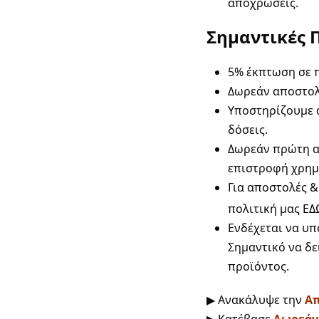
αποχρώσεις.
Σημαντικές 
5% έκπτωση σε π
Δωρεάν αποστολή
Υποστηρίζουμε α
δόσεις.
Δωρεάν πρώτη αλ
επιστροφή χρημ
Για αποστολές &
πολιτική μας
ΕΔ
Ενδέχεται να υπ
Σημαντικό να δε
προϊόντος.
▶ Ανακάλυψε την
Απ
▶ Κατέβασε
Δωρεάν