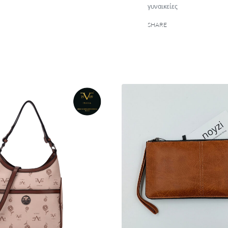
γυναικείες
SHARE