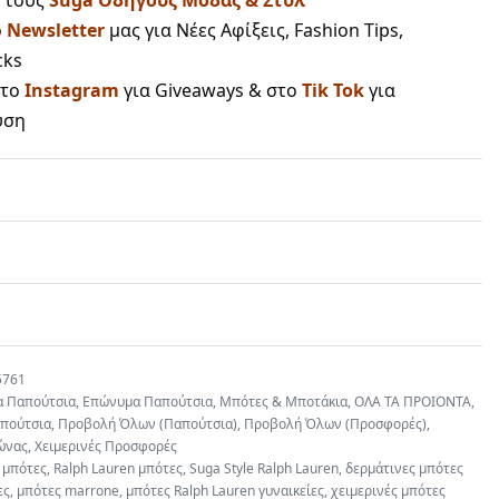
ο
Newsletter
μας για Νέες Αφίξεις, Fashion Tips,
cks
στο
Instagram
για Giveaways & στο
Tik Tok
για
υση
5761
α Παπούτσια
,
Επώνυμα Παπούτσια
,
Μπότες & Μποτάκια
,
ΟΛΑ ΤΑ ΠΡΟΙΟΝΤΑ
,
πούτσια
,
Προβολή Όλων (Παπούτσια)
,
Προβολή Όλων (Προσφορές)
,
ώνας
,
Χειμερινές Προσφορές
 μπότες
,
Ralph Lauren μπότες
,
Suga Style Ralph Lauren
,
δερμάτινες μπότες
ες
,
μπότες marrone
,
μπότες Ralph Lauren γυναικείες
,
χειμερινές μπότες