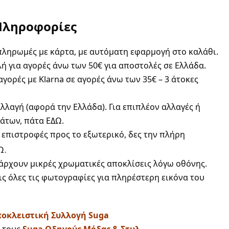
Πληροφορίες
ληρωμές με κάρτα, με αυτόματη εφαρμογή στο καλάθι.
 για αγορές άνω των 50€ για αποστολές σε Ελλάδα.
γορές με Klarna σε αγορές άνω των 35€ – 3 άτοκες
λαγή (αφορά την Ελλάδα). Για επιπλέον αλλαγές ή
άτων, πάτα
ΕΔΩ
.
 επιστροφές προς το εξωτερικό, δες την πλήρη
.
Ω
άρχουν μικρές χρωματικές αποκλίσεις λόγω οθόνης.
ις όλες τις φωτογραφίες για πληρέστερη εικόνα του
οκλειστική Συλλογή Suga
τους
Suga Οδηγούς Μόδας & Στυλ