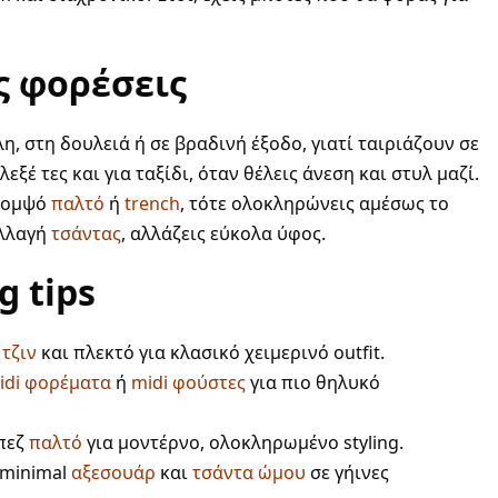
ς φορέσεις
η, στη δουλειά ή σε βραδινή έξοδο, γιατί ταιριάζουν σε
εξέ τες και για ταξίδι, όταν θέλεις άνεση και στυλ μαζί.
 κομψό
παλτό
ή
trench
, τότε ολοκληρώνεις αμέσως το
αλλαγή
τσάντας
, αλλάζεις εύκολα ύφος.
g tips
ε
τζιν
και πλεκτό για κλασικό χειμερινό outfit.
idi φορέματα
ή
midi φούστες
για πιο θηλυκό
μπεζ
παλτό
για μοντέρνο, ολοκληρωμένο styling.
minimal
αξεσουάρ
και
τσάντα ώμου
σε γήινες