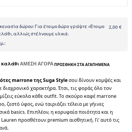
κευασία δώρου: Για έτοιμο δώρο γράψτε «Έτοιμο
2,00 €
αλάθι, αλλιώς στέλνουμε υλικά.
μ.:
ΑΜΕΣΗ ΑΓΟΡΑ
 καλάθι
ΠΡΟΣΘΗΚΗ ΣΤΑ ΑΓΑΠΗΜΕΝΑ
ότες marrone της Suga Style
σου δίνουν κομψές και
ε διαχρονικό χαρακτήρα. Έτσι, τις φοράς όλο τον
ίζεις εύκολα κάθε outfit. Το σκούρο καφέ marrone
ο, ζεστό ύφος, ενώ ταιριάζει τέλεια με γήινες
ικά basics. Επιπλέον, η κορυφαία ποιότητα και η
Lauren προσθέτουν premium αισθητική. Γι’ αυτό τις
ανά.