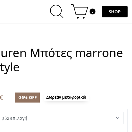
SHOP
0
auren Μπότες marrone
tyle
€
-36% OFF
Δωρεάν μεταφορικά!