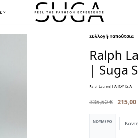
Σ
Συλλογή
Παπούτσια
›
Ralph L
| Suga S
Ralph Lauren | ΠΑΠΟΥΤΣΙΑ
335,50
€
215,00
ΝΟΎΜΕΡΟ