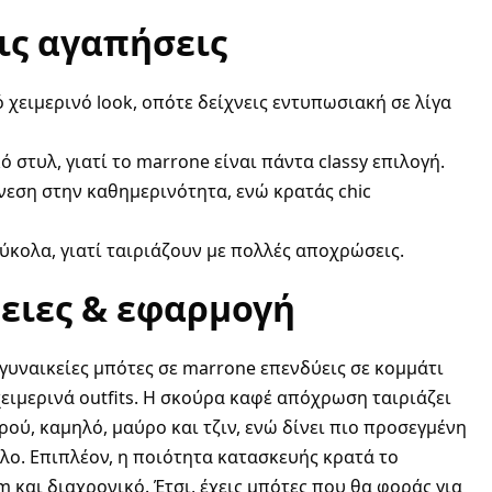
τις αγαπήσεις
 χειμερινό look, οπότε δείχνεις εντυπωσιακή σε λίγα
ό στυλ, γιατί το marrone είναι πάντα classy επιλογή.
εση στην καθημερινότητα, ενώ κρατάς chic
εύκολα, γιατί ταιριάζουν με πολλές αποχρώσεις.
ειες & εφαρμογή
 γυναικείες μπότες σε marrone επενδύεις σε κομμάτι
ειμερινά outfits. Η σκούρα καφέ απόχρωση ταιριάζει
ρού, καμηλό, μαύρο και τζιν, ενώ δίνει πιο προσεγμένη
λο. Επιπλέον, η ποιότητα κατασκευής κρατά το
και διαχρονικό. Έτσι, έχεις μπότες που θα φοράς για