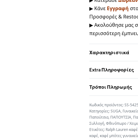
▶ Κάνε
Εγγραφή
στ
Προσφορές & Resto
▶ Ακολούθησε μας 
περισσότερη έμπνε
Χαρακτηριστικά
Extra Πληροφορίες
Τρόποι Πληρωμής
SS-542
Κατηγορίες:
SUGA
,
Γυναικεί
Παπούτσια
,
ΠΑΠΟΥΤΣΙΑ
,
Πα
Συλλογή
,
Φθινόπωρο / Χειμ
Ετικέτες:
Ralph Lauren καφέ
καφέ
,
καφέ μπότες γυναικεί