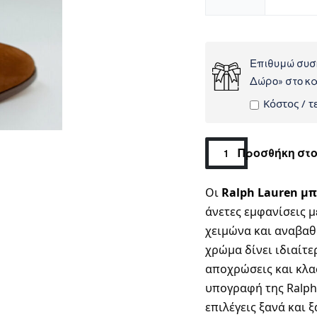
Επιθυμώ συσ
Δώρο» στο κ
Kόστος / τε
Προσθήκη στο
Οι
Ralph Lauren μπ
άνετες εμφανίσεις μ
χειμώνα και αναβαθμ
χρώμα δίνει ιδιαίτερ
αποχρώσεις και κλασ
υπογραφή της Ralph 
επιλέγεις ξανά και ξ