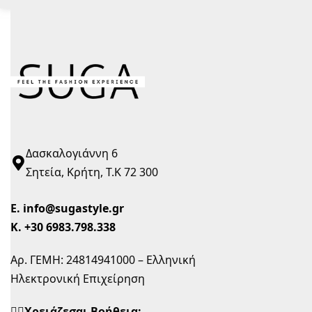
Δασκαλογιάννη 6
Σητεία, Κρήτη, Τ.Κ 72 300
Ε.
info@sugastyle.gr
Κ.
+30 6983.798.338
Αρ. ΓΕΜΗ: 24814941000 – Ελληνική
Ηλεκτρονική Επιχείρηση
🙋‍♀️Χρειάζεσαι Βοήθεια;