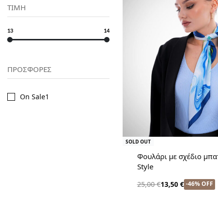
ΤΙΜΗ
13
14
ΠΡΟΣΦΟΡΕΣ
On Sale
1
SOLD OUT
Φουλάρι με σχέδιο μπατ
Style
-46% OFF
25,00
€
13,50
€