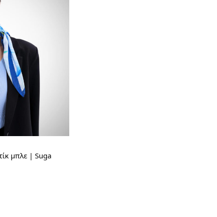
ίκ μπλε | Suga