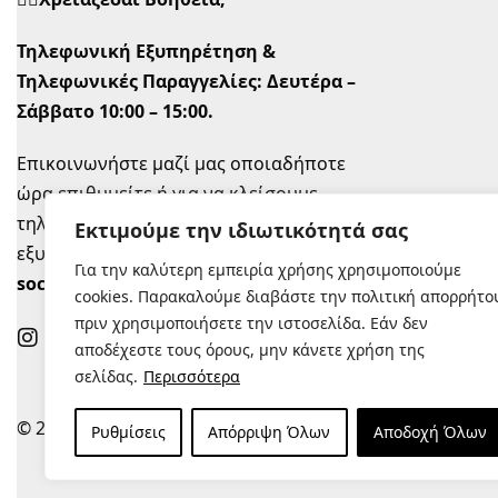
Τηλεφωνική Εξυπηρέτηση &
Τηλεφωνικές Παραγγελίες:
Δευτέρα –
Σάββατο 10:00 – 15:00.
Επικοινωνήστε μαζί μας οποιαδήποτε
ώρα επιθυμείτε ή για να κλείσουμε
τηλεφωνικό ραντεβού την ώρα που σας
Εκτιμούμε την ιδιωτικότητά σας
εξυπηρετεί στο
info@sugastyle.gr
ή στα
Για την καλύτερη εμπειρία χρήσης χρησιμοποιούμε
social
.
cookies. Παρακαλούμε διαβάστε την πολιτική απορρήτο
πριν χρησιμοποιήσετε την ιστοσελίδα. Εάν δεν
αποδέχεστε τους όρους, μην κάνετε χρήση της
σελίδας.
Περισσότερα
© 2022 |
Κατασκευή Eshop
Ρυθμίσεις
Απόρριψη Όλων
Αποδοχή Όλων