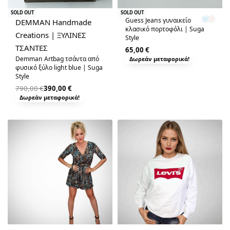
-51% OFF
SOLD OUT
SOLD OUT
Guess Jeans γυναικείο
DEMMAN Handmade
κλασικό πορτοφόλι | Suga
Creations | ΞΥΛΙΝΕΣ
Style
ΤΣΑΝΤΕΣ
65,00
€
Demman Artbag τσάντα από
Δωρεάν μεταφορικά!
φυσικό ξύλο light blue | Suga
Style
790,00
€
390,00
€
Δωρεάν μεταφορικά!
-12% OFF