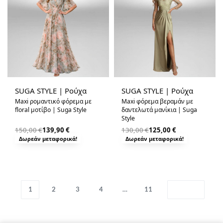
-7% OFF
-4% OFF
SUGA STYLE | Ρούχα
SUGA STYLE | Ρούχα
Maxi ρομαντικό φόρεμα με
Maxi φόρεμα βεραμάν με
floral μοτίβο | Suga Style
δαντελωτά μανίκια | Suga
Style
150,00
€
139,90
€
130,00
€
125,00
€
Δωρεάν μεταφορικά!
Δωρεάν μεταφορικά!
1
2
3
4
…
11