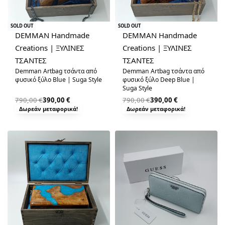
-51% OFF
-51% OFF
SOLD OUT
SOLD OUT
DEMMAN Handmade
DEMMAN Handmade
Creations | ΞΥΛΙΝΕΣ
Creations | ΞΥΛΙΝΕΣ
ΤΣΑΝΤΕΣ
ΤΣΑΝΤΕΣ
Demman Artbag τσάντα από
Demman Artbag τσάντα από
φυσικό ξύλο Blue | Suga Style
φυσικό ξύλο Deep Blue |
Suga Style
790,00
€
390,00
€
790,00
€
390,00
€
Δωρεάν μεταφορικά!
Δωρεάν μεταφορικά!