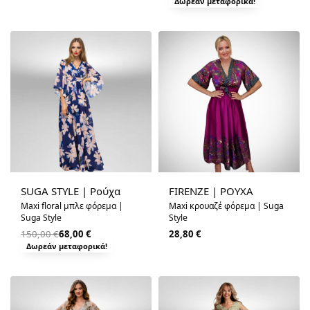
Δωρεάν μεταφορικά!
-55% OFF
SUGA STYLE | Ρούχα
FIRENZE | ΡΟΥΧΑ
Maxi floral μπλε φόρεμα |
Maxi κρουαζέ φόρεμα | Suga
Suga Style
Style
150,00
€
68,00
€
28,80
€
Δωρεάν μεταφορικά!