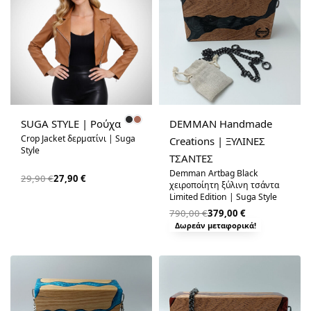
-7% OFF
-52% OFF
SUGA STYLE | Ρούχα
DEMMAN Handmade
Crop Jacket δερματίνι | Suga
Creations | ΞΥΛΙΝΕΣ
Style
ΤΣΑΝΤΕΣ
Demman Artbag Black
29,90
€
27,90
€
χειροποίητη ξύλινη τσάντα
Limited Edition | Suga Style
790,00
€
379,00
€
Δωρεάν μεταφορικά!