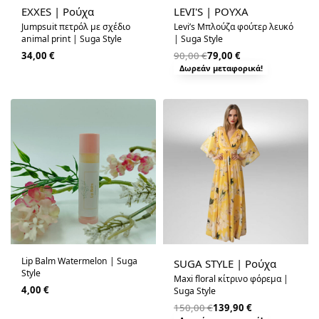
EXXES | Ρούχα
LEVI'S | ΡΟΥΧΑ
Jumpsuit πετρόλ με σχέδιο
Levi’s Μπλούζα φούτερ λευκό
animal print | Suga Style
| Suga Style
34,00
€
90,00
€
79,00
€
Δωρεάν μεταφορικά!
-7% OFF
Lip Balm Watermelon | Suga
SUGA STYLE | Ρούχα
Style
Maxi floral κίτρινο φόρεμα |
4,00
€
Suga Style
150,00
€
139,90
€