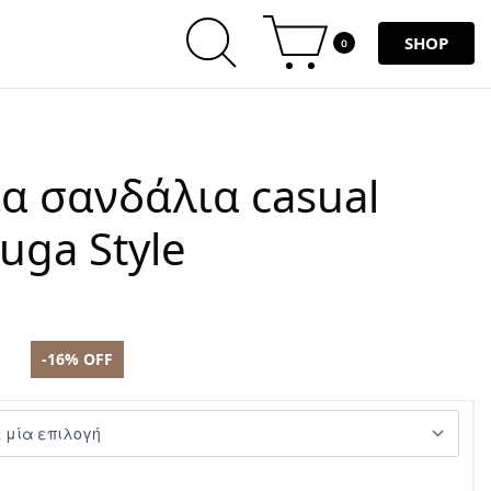
SHOP
0
ία σανδάλια casual
uga Style
-16% OFF