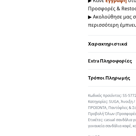
▶ Κάνε
Εγγραφή
στ
Προσφορές & Resto
▶ Ακολούθησε μας 
περισσότερη έμπνε
Χαρακτηριστικά
Extra Πληροφορίες
Τρόποι Πληρωμής
SS-577
Κατηγορίες:
SUGA
,
Άνοιξη /
ΠΡΟΙΟΝΤΑ
,
Παντόφλες & Σα
Προβολή Όλων (Προσφορές
Ετικέτες:
casual σανδάλια γ
γυναικεία σανδάλια καφέ
,
κ