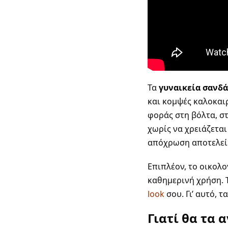
Τα
γυναικεία σανδά
και κομψές καλοκαιρ
φοράς στη βόλτα, στ
χωρίς να χρειάζετα
απόχρωση αποτελεί 
Επιπλέον, το οικολ
καθημερινή χρήση. 
look
σου. Γι’ αυτό, τ
Γιατί θα τα 