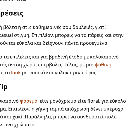
ορέσεις
 βόλτα ή στις καθημερινές σου δουλειές, γιατί
casual στιγμή. Επιπλέον, μπορείς να τα πάρεις και στην
ούνται εύκολα και δείχνουν πάντα προσεγμένα.
να τα επιλέξεις και για βραδινή έξοδο με καλοκαιρινό
τάς άνεση χωρίς υπερβολές. Τέλος, με μια
ψάθινη
ις το
look
με φυσικό και καλοκαιρινό ύφος.
Tip
οκαιρινό
φόρεμα
, είτε μονόχρωμο είτε floral, για εύκολο
μα. Επιπλέον, η γήινη ταμπά απόχρωση δένει υπέροχα
ού και χακί. Παράλληλα, μπορεί να συνδυαστεί πολύ
έντονα χρώματα.