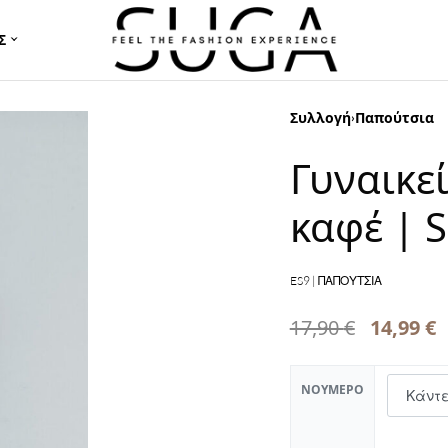
Σ
Συλλογή
Παπούτσια
›
Γυναικε
καφέ | S
ES9 | ΠΑΠΟΥΤΣΙΑ
17,90
€
14,99
€
ΝΟΎΜΕΡΟ