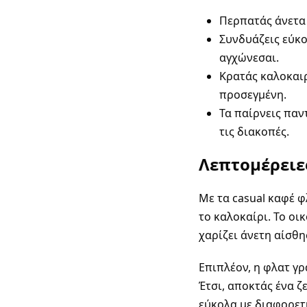
Περπατάς άνετα 
Συνδυάζεις εύκο
αγχώνεσαι.
Κρατάς καλοκαιρ
προσεγμένη.
Τα παίρνεις παντ
τις διακοπές.
Λεπτομέρειε
Με τα casual καφέ 
το καλοκαίρι. Το ο
χαρίζει άνετη αίσθ
Επιπλέον, η φλατ γ
Έτσι, αποκτάς ένα ζ
εύκολα με διαφορετ