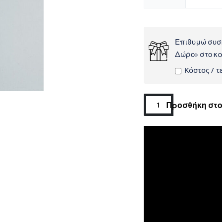
Επιθυμώ συσ
Δώρο» στο κ
Kόστος / τε
Προσθήκη στο