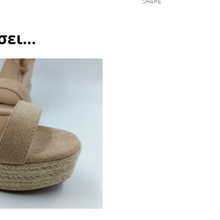
SHARE
έσει…