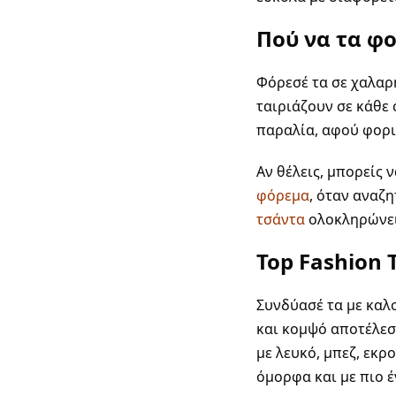
Πού να τα φ
Φόρεσέ τα σε χαλαρή
ταιριάζουν σε κάθε 
παραλία, αφού φορι
Αν θέλεις, μπορείς 
φόρεμα
, όταν αναζη
τσάντα
ολοκληρώνε
Top Fashion 
Συνδύασέ τα με καλ
και κομψό αποτέλεσ
με λευκό, μπεζ, εκρ
όμορφα και με πιο 