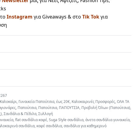
ο
Newsletter
μας για Νέες Αφίξεις, Fashion Tips,
cks
στο
Instagram
για Giveaways & στο
Tik Tok
για
υση
2267
 Καλοκαίρι
,
Γυναικεία Παπούτσια
,
έως 20€
,
Καλοκαιρινές Προσφορές
,
ΟΛΑ ΤΑ
γιονάρες
,
Παπούτσια
,
Παπούτσια
,
ΠΑΠΟΥΤΣΙΑ
,
Προβολή Όλων (Παπούτσια)
,
)
,
Σανδάλια & Πέδιλα
,
Συλλογή
υναικεία
,
flat σανδάλια καφέ
,
Suga Style σανδάλια
,
άνετα σανδάλια γυναικεία
,
αλοκαιρινά σανδάλια
,
καφέ σανδάλια
,
σανδάλια για καθημερινό