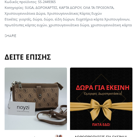
SS-2449365
Κατηγορίες:
SUGA
,
ΔΩΡΟΚΑΡΤΕΣ
,
ΚΑΡΤΑ ΔΩΡΟΥ
,
ΟΛΑ ΤΑ ΠΡΟΙΟΝΤΑ
,
Χριστουγεννιάτικα Δώρα
,
Χριστουγεννιάτικες Κάρτες Ευχών
Ετικέτες:
γιορτές
,
δώρα
,
δώρο
,
είδη δώρων
,
Ευχετήρια κάρτα Χριστουγέννων
,
πρωτότυπες κάρτες ευχών
,
χριστουγεννιάτικα δώρα
,
χριστουγεννιάτικη κάρτα
SHARE
ΔΕΙΤΕ ΕΠΙΣΗΣ