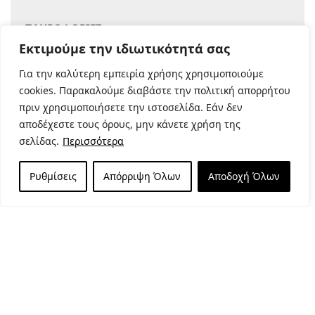
ΠΛΗΡΟΦΟΡΙΕΣ
Εκτιμούμε την ιδιωτικότητά σας
Ο λογαριασμός σου
Για την καλύτερη εμπειρία χρήσης χρησιμοποιούμε
Συχνές Ερωτήσεις
cookies. Παρακαλούμε διαβάστε την πολιτική απορρήτου
Μέθοδοι Πληρωμής
πριν χρησιμοποιήσετε την ιστοσελίδα. Εάν δεν
Αποστολή Προϊόντων
αποδέχεστε τους όρους, μην κάνετε χρήση της
Επιστροφές – αλλαγές
σελίδας.
Περισσότερα
Ακύρωση παραγγελίας
Shipping & Payments
Ρυθμίσεις
Απόρριψη Όλων
Αποδοχή Όλων
ΧΡΗΣΙΜΑ LINKS
Σχετικά με εμάς
mysuga.gr
Το blog μας
Επικοινωνία