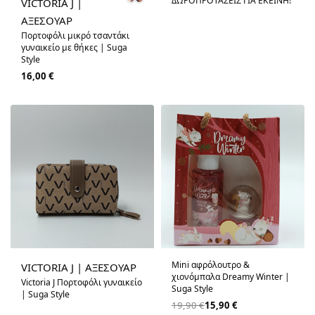
ΔΩΡΟΠΡΟΤΑΣΕΙΣ ΓΙΑ ΕΚΕΙΝΗ!
VICTORIA J |
ΑΞΕΣΟΥΑΡ
Πορτοφόλι μικρό τσαντάκι
γυναικείο με θήκες | Suga
Style
16,00
€
-20% OFF
Mini αφρόλουτρο &
VICTORIA J | ΑΞΕΣΟΥΑΡ
χιονόμπαλα Dreamy Winter |
Victoria J Πορτοφόλι γυναικείο
Suga Style
| Suga Style
19,90
€
15,90
€