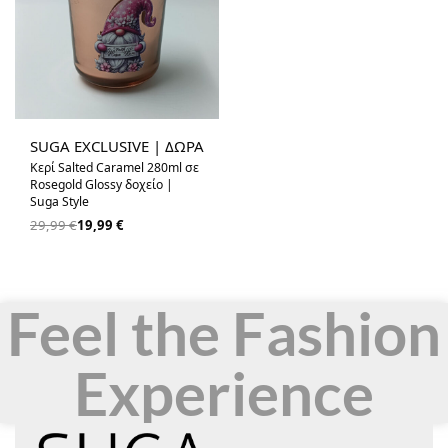
-33% OFF
SUGA EXCLUSIVE | ΔΩΡΑ
Κερί Salted Caramel 280ml σε
Rosegold Glossy δοχείο |
Suga Style
29,99
€
19,99
€
Feel the Fashion
Experience