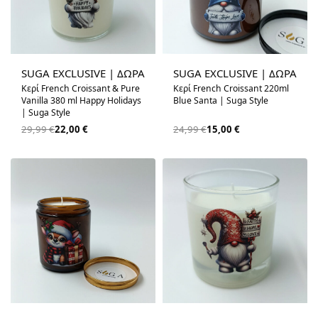
-27% OFF
-40% OFF
SUGA EXCLUSIVE | ΔΩΡΑ
SUGA EXCLUSIVE | ΔΩΡΑ
Κερί French Croissant & Pure
Κερί French Croissant 220ml
Vanilla 380 ml Happy Holidays
Blue Santa | Suga Style
| Suga Style
29,99
€
22,00
€
24,99
€
15,00
€
-40% OFF
-37% OFF