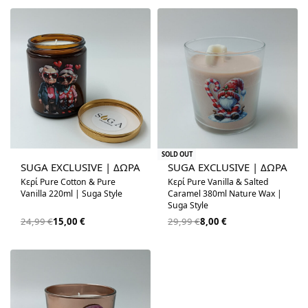
-40% OFF
-73% OFF
SOLD OUT
SUGA EXCLUSIVE | ΔΩΡΑ
SUGA EXCLUSIVE | ΔΩΡΑ
Κερί Pure Cotton & Pure
Κερί Pure Vanilla & Salted
Vanilla 220ml | Suga Style
Caramel 380ml Nature Wax |
Suga Style
24,99
€
15,00
€
29,99
€
8,00
€