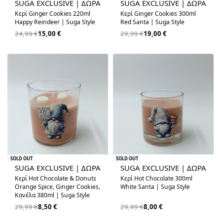
SUGA EXCLUSIVE | ΔΩΡΑ
SUGA EXCLUSIVE | ΔΩΡΑ
Κερί Ginger Cookies 220ml
Κερί Ginger Cookies 300ml
Happy Reindeer | Suga Style
Red Santa | Suga Style
24,99
€
15,00
€
29,99
€
19,00
€
-72% OFF
-73% OFF
SOLD OUT
SOLD OUT
SUGA EXCLUSIVE | ΔΩΡΑ
SUGA EXCLUSIVE | ΔΩΡΑ
Κερί Hot Chocolate & Donuts
Κερί Hot Chocolate 300ml
Orange Spice, Ginger Cookies,
White Santa | Suga Style
Κανέλα 380ml | Suga Style
29,99
€
8,50
€
29,99
€
8,00
€