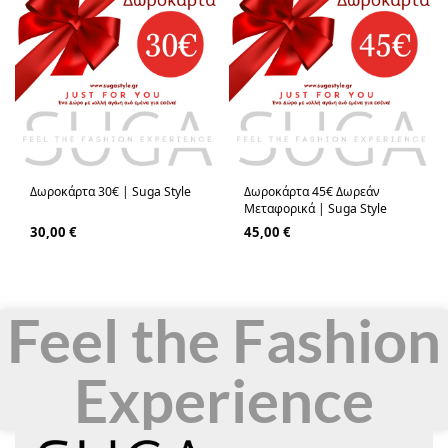
Δωροκάρτα 30€ | Suga Style
Δωροκάρτα 45€ Δωρεάν
Μεταφορικά | Suga Style
30,00
€
45,00
€
Feel the Fashion
Experience