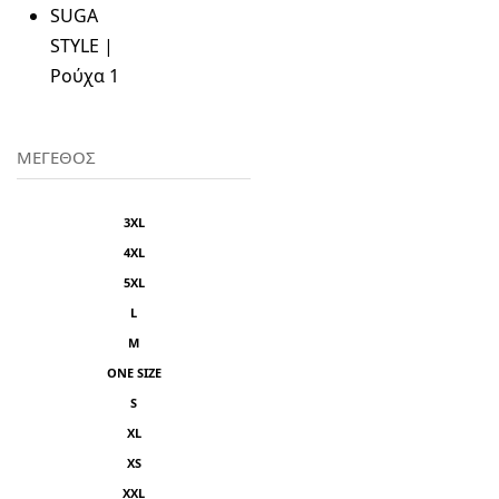
SUGA
STYLE |
Ρούχα
1
ΜΕΓΕΘΟΣ
3XL
4XL
5XL
L
M
ONE SIZE
S
XL
XS
XXL