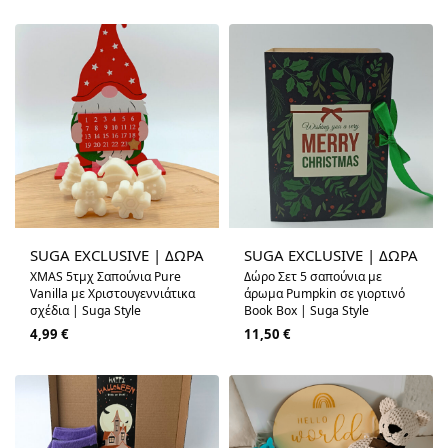
SUGA EXCLUSIVE | ΔΩΡΑ
SUGA EXCLUSIVE | ΔΩΡΑ
XMAS 5τμχ Σαπούνια Pure
Δώρο Σετ 5 σαπούνια με
Vanilla με Χριστουγεννιάτικα
άρωμα Pumpkin σε γιορτινό
σχέδια | Suga Style
Book Box | Suga Style
4,99
€
11,50
€