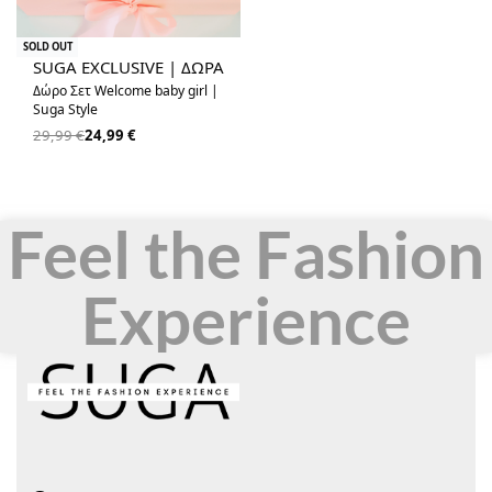
-17% OFF
SOLD OUT
SUGA EXCLUSIVE | ΔΩΡΑ
Δώρο Σετ Welcome baby girl |
Suga Style
29,99
€
24,99
€
Feel the Fashion
Experience