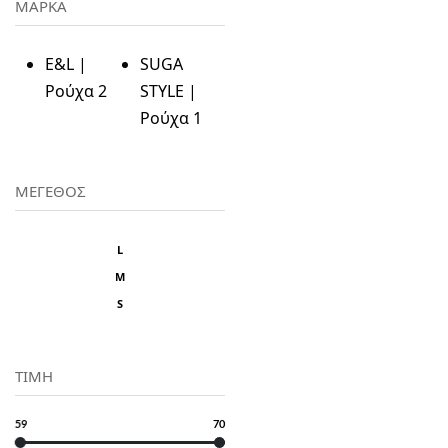
ΜΑΡΚΑ
E&L |
SUGA
Ρούχα
2
STYLE |
Ρούχα
1
ΜΕΓΕΘΟΣ
L
M
S
ΤΙΜΗ
59
70