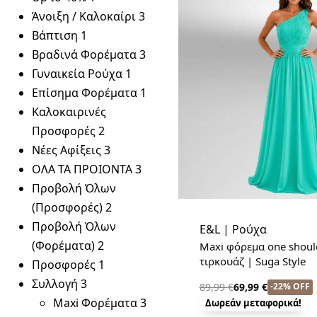
Άνοιξη / Καλοκαίρι
3
Βάπτιση
1
Βραδινά Φορέματα
3
Γυναικεία Ρούχα
1
Επίσημα Φορέματα
1
Καλοκαιρινές
Προσφορές
2
Νέες Αφίξεις
3
ΟΛΑ ΤΑ ΠΡΟΙΟΝΤΑ
3
Προβολή Όλων
(Προσφορές)
2
Προβολή Όλων
E&L | Ρούχα
(Φορέματα)
2
Maxi φόρεμα one shoul
τιρκουάζ | Suga Style
Προσφορές
1
Συλλογή
3
-22% OFF
89,99
€
69,99
€
Maxi Φορέματα
3
Δωρεάν μεταφορικά!