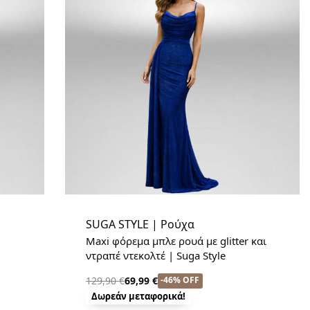
SUGA STYLE | Ρούχα
Maxi φόρεμα μπλε ρουά με glitter και
ντραπέ ντεκολτέ | Suga Style
-46% OFF
129,90
€
69,99
€
Δωρεάν μεταφορικά!