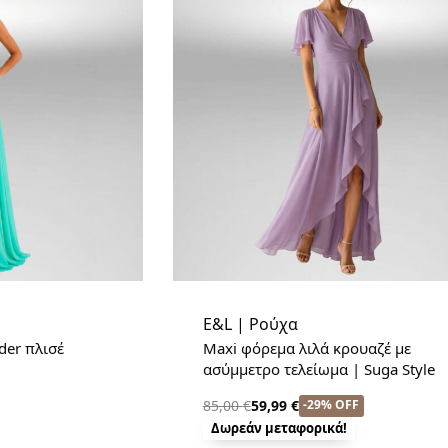
E&L | Ρούχα
der πλισέ
Maxi φόρεμα λιλά κρουαζέ με
ασύμμετρο τελείωμα | Suga Style
-29% OFF
85,00
€
59,99
€
Δωρεάν μεταφορικά!