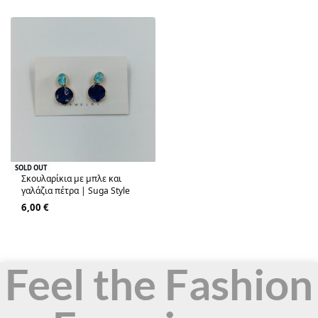
SOLD OUT
Σκουλαρίκια με μπλε και
γαλάζια πέτρα | Suga Style
6,00
€
Feel the Fashion