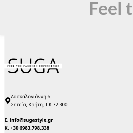
Feel 
Δασκαλογιάννη 6
Σητεία, Κρήτη, Τ.Κ 72 300
Ε.
info@sugastyle.gr
Κ.
+30 6983.798.338