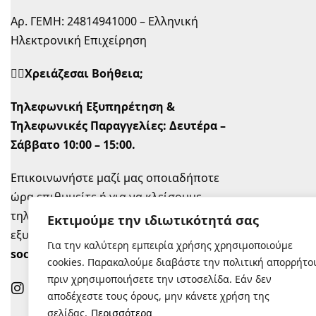
Αρ. ΓΕΜΗ: 24814941000 – Ελληνική
Ηλεκτρονική Επιχείρηση
🙋‍♀️Χρειάζεσαι Βοήθεια;
Τηλεφωνική Εξυπηρέτηση &
Τηλεφωνικές Παραγγελίες:
Δευτέρα –
Σάββατο 10:00 – 15:00.
Επικοινωνήστε μαζί μας οποιαδήποτε
ώρα επιθυμείτε ή για να κλείσουμε
τηλεφωνικό ραντεβού την ώρα που σας
Εκτιμούμε την ιδιωτικότητά σας
εξυπηρετεί στο
info@sugastyle.gr
ή στα
Για την καλύτερη εμπειρία χρήσης χρησιμοποιούμε
social
.
cookies. Παρακαλούμε διαβάστε την πολιτική απορρήτο
πριν χρησιμοποιήσετε την ιστοσελίδα. Εάν δεν
αποδέχεστε τους όρους, μην κάνετε χρήση της
σελίδας.
Περισσότερα