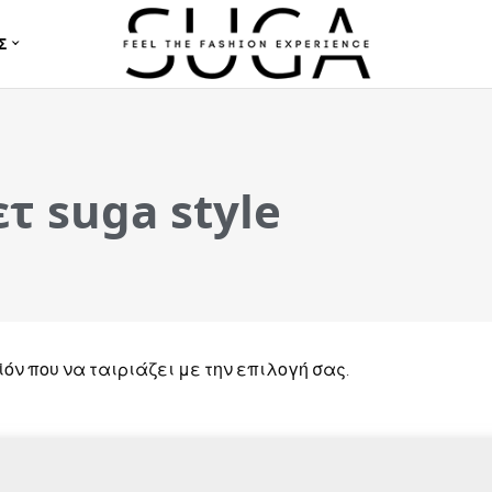
Σ
τ suga style
όν που να ταιριάζει με την επιλογή σας.