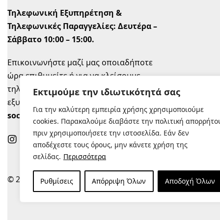
Τηλεφωνική Εξυπηρέτηση &
Τηλεφωνικές Παραγγελίες:
Δευτέρα –
Σάββατο 10:00 – 15:00.
Επικοινωνήστε μαζί μας οποιαδήποτε
ώρα επιθυμείτε ή για να κλείσουμε
τηλεφωνικό ραντεβού την ώρα που σας
Εκτιμούμε την ιδιωτικότητά σας
εξυπηρετεί στο
info@sugastyle.gr
ή στα
Για την καλύτερη εμπειρία χρήσης χρησιμοποιούμε
social
.
cookies. Παρακαλούμε διαβάστε την πολιτική απορρήτο
πριν χρησιμοποιήσετε την ιστοσελίδα. Εάν δεν
αποδέχεστε τους όρους, μην κάνετε χρήση της
σελίδας.
Περισσότερα
© 2022 |
Κατασκευή Eshop
Ρυθμίσεις
Απόρριψη Όλων
Αποδοχή Όλων