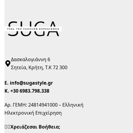
Δασκαλογιάννη 6
Σητεία, Κρήτη, Τ.Κ 72 300
Ε.
info@sugastyle.gr
Κ.
+30 6983.798.338
Αρ. ΓΕΜΗ: 24814941000 – Ελληνική
Ηλεκτρονική Επιχείρηση
🙋‍♀️Χρειάζεσαι Βοήθεια;