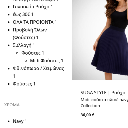
Γυναικεία Ρούχα
1
έως 30€
1
ΟΛΑ ΤΑ ΠΡΟΙΟΝΤΑ
1
Προβολή Όλων
(Φούστες)
1
Συλλογή
1
Φούστες
1
Midi Φούστες
1
Φθινόπωρο / Χειμώνας
1
Φούστες
1
SUGA STYLE | Ρούχα
Midi φούστα πλισέ navy
ΧΡΩΜΑ
Collection
36,00
€
Navy
1