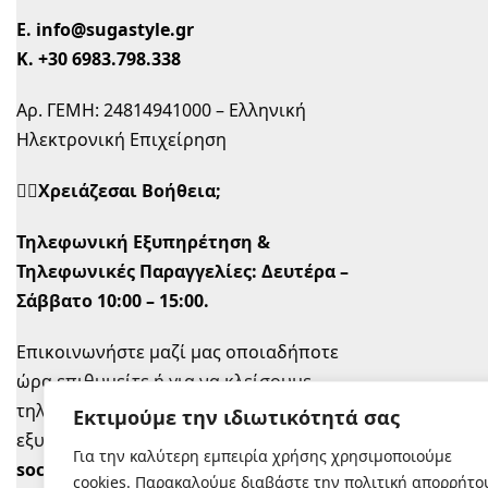
Ε.
info@sugastyle.gr
Κ.
+30 6983.798.338
Αρ. ΓΕΜΗ: 24814941000 – Ελληνική
Ηλεκτρονική Επιχείρηση
🙋‍♀️Χρειάζεσαι Βοήθεια;
Τηλεφωνική Εξυπηρέτηση &
Τηλεφωνικές Παραγγελίες:
Δευτέρα –
Σάββατο 10:00 – 15:00.
Επικοινωνήστε μαζί μας οποιαδήποτε
ώρα επιθυμείτε ή για να κλείσουμε
τηλεφωνικό ραντεβού την ώρα που σας
Εκτιμούμε την ιδιωτικότητά σας
εξυπηρετεί στο
info@sugastyle.gr
ή στα
Για την καλύτερη εμπειρία χρήσης χρησιμοποιούμε
social
.
cookies. Παρακαλούμε διαβάστε την πολιτική απορρήτο