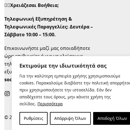
🙋‍♀️Χρειάζεσαι Βοήθεια;
Τηλεφωνική Εξυπηρέτηση &
Τηλεφωνικές Παραγγελίες:
Δευτέρα –
Σάββατο 10:00 – 15:00.
Επικοινωνήστε μαζί μας οποιαδήποτε
ώρα επιθυμείτε ή για να κλείσουμε
τηλεφωνικό ραντεβού την ώρα που σας
Εκτιμούμε την ιδιωτικότητά σας
εξυπηρετεί στο
info@sugastyle.gr
ή στα
Για την καλύτερη εμπειρία χρήσης χρησιμοποιούμε
social
.
cookies. Παρακαλούμε διαβάστε την πολιτική απορρήτο
πριν χρησιμοποιήσετε την ιστοσελίδα. Εάν δεν
αποδέχεστε τους όρους, μην κάνετε χρήση της
σελίδας.
Περισσότερα
© 2022 |
Κατασκευή Eshop
Ρυθμίσεις
Απόρριψη Όλων
Αποδοχή Όλων