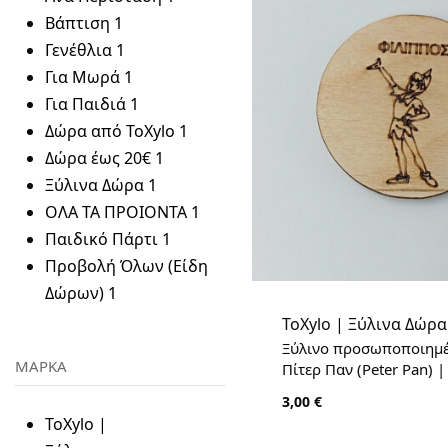
Βάπτιση
1
Γενέθλια
1
Για Μωρά
1
Για Παιδιά
1
Δώρα από ToXylo
1
Δώρα έως 20€
1
Ξύλινα Δώρα
1
ΟΛΑ ΤΑ ΠΡΟΙΟΝΤΑ
1
Παιδικό Πάρτι
1
Προβολή Όλων (Είδη
Δώρων)
1
ToXylo | Ξύλινα Δώρα
Ξύλινο προσωποποιημέ
ΜΑΡΚΑ
Πίτερ Παν (Peter Pan) |
3,00
€
ToXylo |