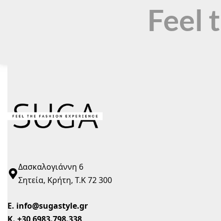
Feel 
Δασκαλογιάννη 6
Σητεία, Κρήτη, Τ.Κ 72 300
Ε.
info@sugastyle.gr
Κ.
+30 6983.798.338