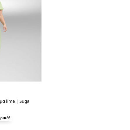
μα lime | Suga
ρικά!