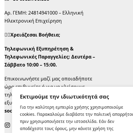
Αρ. ΓΕΜΗ: 24814941000 – Ελληνική
Ηλεκτρονική Επιχείρηση
🙋‍♀️Χρειάζεσαι Βοήθεια;
Τηλεφωνική Εξυπηρέτηση &
Τηλεφωνικές Παραγγελίες:
Δευτέρα –
Σάββατο 10:00 – 15:00.
Επικοινωνήστε μαζί μας οποιαδήποτε
ώρα επιθυμείτε ή για να κλείσουμε
τηλεφωνικό ραντεβού την ώρα που σας
Εκτιμούμε την ιδιωτικότητά σας
εξυπηρετεί στο
info@sugastyle.gr
ή στα
Για την καλύτερη εμπειρία χρήσης χρησιμοποιούμε
social
.
cookies. Παρακαλούμε διαβάστε την πολιτική απορρήτο
πριν χρησιμοποιήσετε την ιστοσελίδα. Εάν δεν
αποδέχεστε τους όρους, μην κάνετε χρήση της