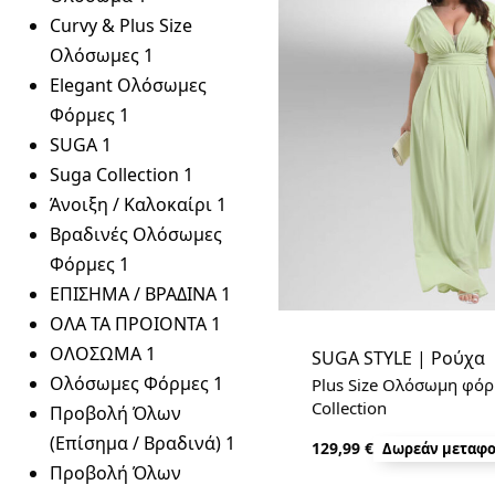
Curvy & Plus Size
Ολόσωμες
1
Elegant Ολόσωμες
Φόρμες
1
SUGA
1
Suga Collection
1
Άνοιξη / Καλοκαίρι
1
Βραδινές Ολόσωμες
Φόρμες
1
ΕΠΙΣΗΜΑ / ΒΡΑΔΙΝΑ
1
ΟΛΑ ΤΑ ΠΡΟΙΟΝΤΑ
1
ΟΛΟΣΩΜΑ
1
SUGA STYLE | Ρούχα
Ολόσωμες Φόρμες
1
Plus Size Ολόσωμη φόρ
Collection
Προβολή Όλων
(Επίσημα / Βραδινά)
1
129,99
€
Δωρεάν μεταφο
Προβολή Όλων