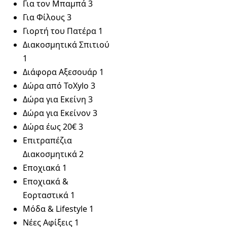
Για τον Μπαμπά
3
Για Φίλους
3
Γιορτή του Πατέρα
1
Διακοσμητικά Σπιτιού
1
Διάφορα Αξεσουάρ
1
Δώρα από ToXylo
3
Δώρα για Εκείνη
3
Δώρα για Εκείνον
3
Δώρα έως 20€
3
Επιτραπέζια
Διακοσμητικά
2
Εποχιακά
1
Εποχιακά &
Εορταστικά
1
Μόδα & Lifestyle
1
Νέες Αφίξεις
1