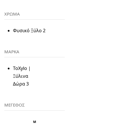
ΧΡΩΜΑ
Φυσικό Ξύλο
2
ΜΑΡΚΑ
ToXylo |
Ξύλινα
Δώρα
3
ΜΕΓΕΘΟΣ
M