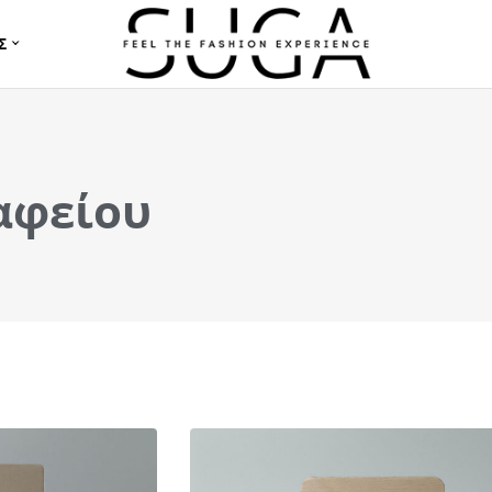
Σ
αφείου