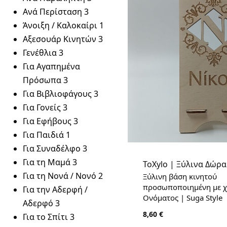
Ανά Περίσταση
3
Άνοιξη / Καλοκαίρι
1
Αξεσουάρ Κινητών
3
Γενέθλια
3
Για Αγαπημένα
Πρόσωπα
3
Για Βιβλιοφάγους
3
Για Γονείς
3
Για Εφήβους
3
Για Παιδιά
1
Για Συναδέλφο
3
Για τη Μαμά
3
ToXylo | Ξύλινα Δώρα
Για τη Νονά / Νονό
2
Ξύλινη βάση κινητού
προσωποποιημένη με 
Για την Αδερφή /
Ονόματος | Suga Style
Αδερφό
3
8,60
€
Για το Σπίτι
3