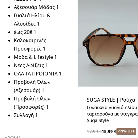
Αξεσουάρ Μόδας
1
Γυαλιά Ηλίου &
Αλυσίδες
1
έως 20€
1
Καλοκαιρινές
Προσφορές
1
Μόδα & Lifestyle
1
Νέες Αφίξεις
1
ΟΛΑ ΤΑ ΠΡΟΙΟΝΤΑ
1
Προβολή Όλων
(Αξεσουάρ)
1
Προβολή Όλων
SUGA STYLE | Ρούχα
(Προσφορές)
1
Γυναικεία γυαλιά ηλίου
ταρταρούγα με ντεγκρα
Συλλογή
1
Suga Style
-11% OFF
17,99
€
15,99
€
ΧΡΩΜΑ