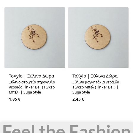
ToXylo | Ξύλινα Δώρα
ToXylo | Ξύλινα Δώρα
Ξύλινo στοιχείo στρογγυλό
Ξύλινα μαγνητάκια νεράιδα
νεράιδα Tinker Bell (Τίνκερ
Τίνκερ Μπελ (Tinker Bell) |
Μπελ) | Suga Style
Suga Style
1,85
€
2,45
€
Feel the Fashion