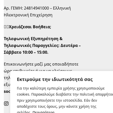
Αρ. ΓΕΜΗ: 24814941000 – Ελληνική
Ηλεκτρονική Επιχείρηση
🙋‍♀️Χρειάζεσαι Βοήθεια;
Τηλεφωνική Εξυπηρέτηση &
Τηλεφωνικές Παραγγελίες:
Δευτέρα –
Σάββατο 10:00 – 15:00.
Επικοινωνήστε μαζί μας οποιαδήποτε
ώρα επιθυμείτε ή για να κλείσουμε
τηλεφωνικό ραντεβού την ώρα που σας
Εκτιμούμε την ιδιωτικότητά σας
εξυπηρετεί στο
info@sugastyle.gr
ή στα
Για την καλύτερη εμπειρία χρήσης χρησιμοποιούμε
social
.
cookies. Παρακαλούμε διαβάστε την πολιτική απορρήτο
πριν χρησιμοποιήσετε την ιστοσελίδα. Εάν δεν
αποδέχεστε τους όρους, μην κάνετε χρήση της
σελίδας.
Περισσότερα