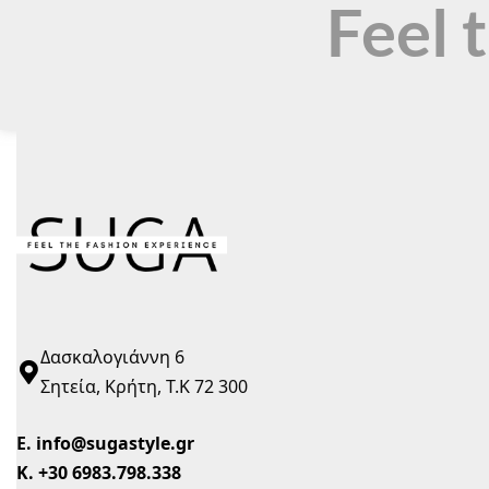
Feel 
Δασκαλογιάννη 6
Σητεία, Κρήτη, Τ.Κ 72 300
Ε.
info@sugastyle.gr
Κ.
+30 6983.798.338