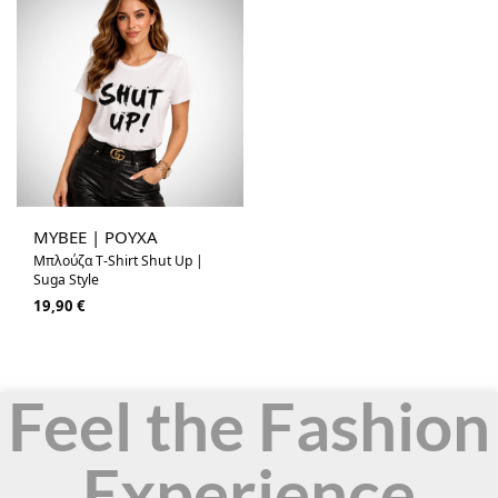
MYBEE | ΡΟΥΧΑ
Μπλούζα T-Shirt Shut Up |
Suga Style
19,90
€
Feel the Fashion
Experience