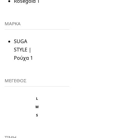
Rosegold
1
ΜΑΡΚΑ
SUGA
STYLE |
Ρούχα
1
ΜΕΓΕΘΟΣ
L
M
S
ΤΙΜΗ