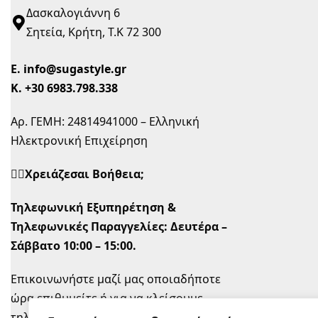
Δασκαλογιάννη 6
Σητεία, Κρήτη, Τ.Κ 72 300
Ε.
info@sugastyle.gr
Κ.
+30 6983.798.338
Αρ. ΓΕΜΗ: 24814941000 – Ελληνική
Ηλεκτρονική Επιχείρηση
🙋‍♀️Χρειάζεσαι Βοήθεια;
Τηλεφωνική Εξυπηρέτηση &
Τηλεφωνικές Παραγγελίες:
Δευτέρα –
Σάββατο 10:00 – 15:00.
Επικοινωνήστε μαζί μας οποιαδήποτε
ώρα επιθυμείτε ή για να κλείσουμε
τηλεφωνικό ραντεβού την ώρα που σας