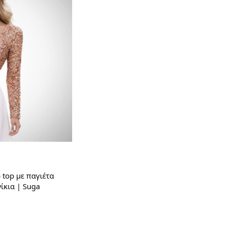
 top με παγιέτα
ίκια | Suga