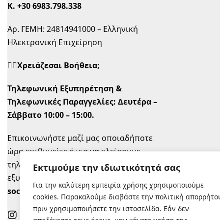
Κ.
+30 6983.798.338
Αρ. ΓΕΜΗ: 24814941000 – Ελληνική
Ηλεκτρονική Επιχείρηση
🙋‍♀️Χρειάζεσαι Βοήθεια;
Τηλεφωνική Εξυπηρέτηση &
Τηλεφωνικές Παραγγελίες:
Δευτέρα –
Σάββατο 10:00 – 15:00.
Επικοινωνήστε μαζί μας οποιαδήποτε
ώρα επιθυμείτε ή για να κλείσουμε
τηλεφωνικό ραντεβού την ώρα που σας
Εκτιμούμε την ιδιωτικότητά σας
εξυπηρετεί στο
info@sugastyle.gr
ή στα
Για την καλύτερη εμπειρία χρήσης χρησιμοποιούμε
social
.
cookies. Παρακαλούμε διαβάστε την πολιτική απορρήτο
πριν χρησιμοποιήσετε την ιστοσελίδα. Εάν δεν