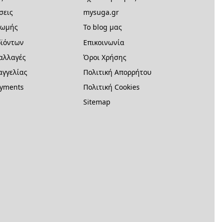
σεις
mysuga.gr
ρωμής
Το blog μας
ϊόντων
Επικοινωνία
 αλλαγές
Όροι Χρήσης
γγελίας
Πολιτική Απορρήτου
ayments
Πολιτική Cookies
Sitemap