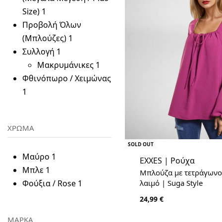
Size)
1
Προβολή Όλων
(Μπλούζες)
1
Συλλογή
1
Μακρυμάνικες
1
Φθινόπωρο / Χειμώνας
1
ΧΡΩΜΑ
SOLD OUT
Μαύρο
1
EXXES | Ρούχα
Μπλε
1
Μπλούζα με τετράγωνο
Φούξια / Rose
1
λαιμό | Suga Style
24,99
€
ΜΑΡΚΑ