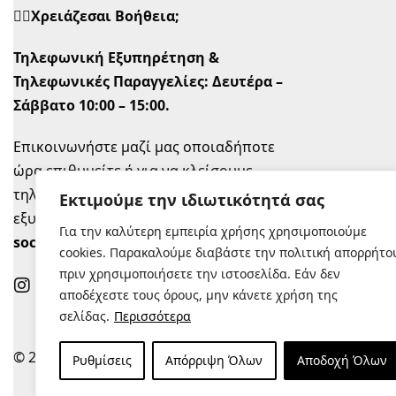
🙋‍♀️Χρειάζεσαι Βοήθεια;
Τηλεφωνική Εξυπηρέτηση &
Τηλεφωνικές Παραγγελίες:
Δευτέρα –
Σάββατο 10:00 – 15:00.
Επικοινωνήστε μαζί μας οποιαδήποτε
ώρα επιθυμείτε ή για να κλείσουμε
τηλεφωνικό ραντεβού την ώρα που σας
Εκτιμούμε την ιδιωτικότητά σας
εξυπηρετεί στο
info@sugastyle.gr
ή στα
Για την καλύτερη εμπειρία χρήσης χρησιμοποιούμε
social
.
cookies. Παρακαλούμε διαβάστε την πολιτική απορρήτο
πριν χρησιμοποιήσετε την ιστοσελίδα. Εάν δεν
αποδέχεστε τους όρους, μην κάνετε χρήση της
σελίδας.
Περισσότερα
© 2022 |
Κατασκευή Eshop
Ρυθμίσεις
Απόρριψη Όλων
Αποδοχή Όλων