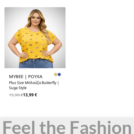
-12% OFF
MYBEE | ΡΟΥΧΑ
Plus Size Μπλούζα Butterfly |
Suga Style
15,90
€
13,99
€
Feel the Fashion