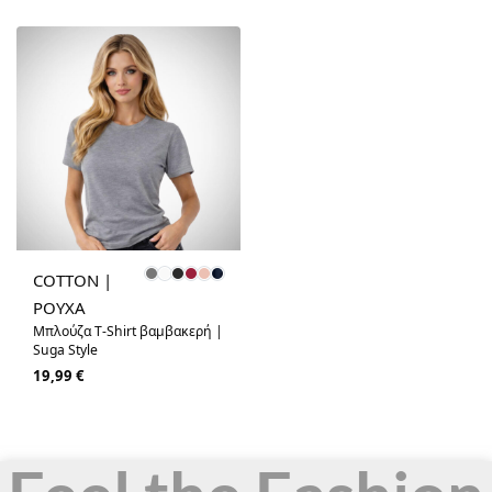
COTTON |
ΡΟΥΧΑ
Μπλούζα T-Shirt βαμβακερή |
Suga Style
19,99
€