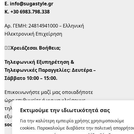
Ε.
info@sugastyle.gr
Κ.
+30 6983.798.338
Αρ. ΓΕΜΗ: 24814941000 – Ελληνική
Ηλεκτρονική Επιχείρηση
🙋‍♀️Χρειάζεσαι Βοήθεια;
Τηλεφωνική Εξυπηρέτηση &
Τηλεφωνικές Παραγγελίες:
Δευτέρα –
Σάββατο 10:00 – 15:00.
Επικοινωνήστε μαζί μας οποιαδήποτε
ώρα επιθυμείτε ή για να κλείσουμε
τηλεφωνικό ραντεβού την ώρα που σας
Εκτιμούμε την ιδιωτικότητά σας
εξυπηρετεί στο
info@sugastyle.gr
ή στα
Για την καλύτερη εμπειρία χρήσης χρησιμοποιούμε
social
.
cookies. Παρακαλούμε διαβάστε την πολιτική απορρήτο