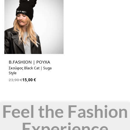
-37% OFF
B.FASHION | ΡΟΥΧΑ
Σκούφος Black Cat | Suga
Style
23,90
€
15,00
€
Feel the Fashion
Experience