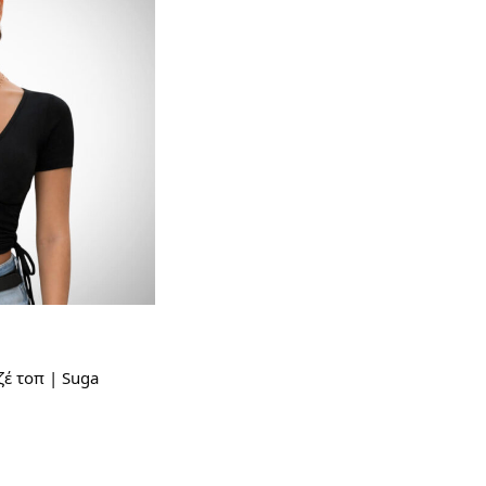
έ τοπ | Suga