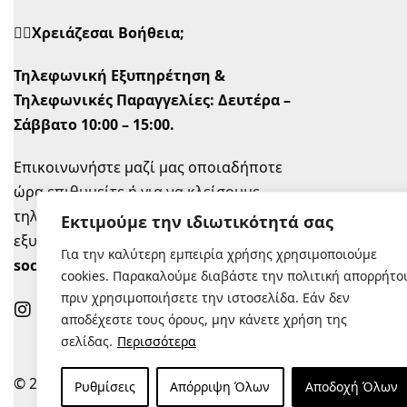
🙋‍♀️Χρειάζεσαι Βοήθεια;
Τηλεφωνική Εξυπηρέτηση &
Τηλεφωνικές Παραγγελίες:
Δευτέρα –
Σάββατο 10:00 – 15:00.
Επικοινωνήστε μαζί μας οποιαδήποτε
ώρα επιθυμείτε ή για να κλείσουμε
τηλεφωνικό ραντεβού την ώρα που σας
Εκτιμούμε την ιδιωτικότητά σας
εξυπηρετεί στο
info@sugastyle.gr
ή στα
Για την καλύτερη εμπειρία χρήσης χρησιμοποιούμε
social
.
cookies. Παρακαλούμε διαβάστε την πολιτική απορρήτο
πριν χρησιμοποιήσετε την ιστοσελίδα. Εάν δεν
αποδέχεστε τους όρους, μην κάνετε χρήση της
σελίδας.
Περισσότερα
© 2022 |
Κατασκευή Eshop
Ρυθμίσεις
Απόρριψη Όλων
Αποδοχή Όλων