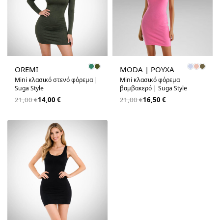
-33% OFF
-21% OFF
OREMI
MODA | ΡΟΥΧΑ
Mini κλασικό στενό φόρεμα |
Mini κλασικό φόρεμα
Suga Style
βαμβακερό | Suga Style
21,00
€
14,00
€
21,00
€
16,50
€