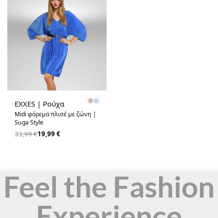
-41% OFF
EXXES | Ρούχα
Midi φόρεμα πλισέ με ζώνη |
Suga Style
33,99
€
19,99
€
Feel the Fashion
Experience