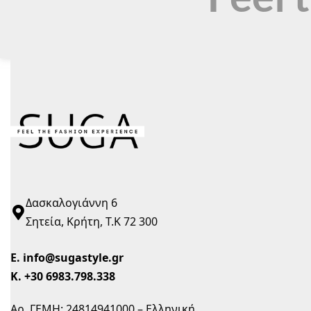
Δασκαλογιάννη 6
Σητεία, Κρήτη, Τ.Κ 72 300
Ε.
info@sugastyle.gr
Κ.
+30 6983.798.338
Αρ. ΓΕΜΗ: 24814941000 – Ελληνική