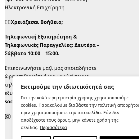
Ηλεκτρονική Επιχείρηση
🙋‍♀️Χρειάζεσαι Βοήθεια;
Τηλεφωνική Εξυπηρέτηση &
Τηλεφωνικές Παραγγελίες:
Δευτέρα –
Σάββατο 10:00 – 15:00.
Επικοινωνήστε μαζί μας οποιαδήποτε
ώρα επιθυμείτε ή για να κλείσουμε
τηλεφωνικό ραντεβού την ώρα που σας
Εκτιμούμε την ιδιωτικότητά σας
εξυπηρετεί στο
info@sugastyle.gr
ή στα
Για την καλύτερη εμπειρία χρήσης χρησιμοποιούμε
social
.
cookies. Παρακαλούμε διαβάστε την πολιτική απορρήτο
πριν χρησιμοποιήσετε την ιστοσελίδα. Εάν δεν
αποδέχεστε τους όρους, μην κάνετε χρήση της
σελίδας.
Περισσότερα