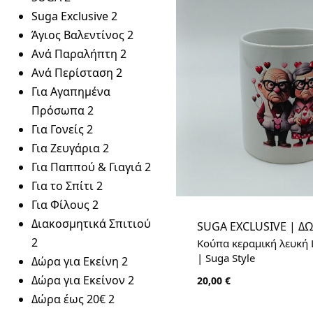
Suga Exclusive
2
Άγιος Βαλεντίνος
2
Ανά Παραλήπτη
2
Ανά Περίσταση
2
Για Αγαπημένα
Πρόσωπα
2
Για Γονείς
2
Για Ζευγάρια
2
Για Παππού & Γιαγιά
2
Για το Σπίτι
2
Για Φίλους
2
Διακοσμητικά Σπιτιού
SUGA EXCLUSIVE | Δ
2
Κούπα κεραμική λευκή L
| Suga Style
Δώρα για Εκείνη
2
Δώρα για Εκείνον
2
20,00
€
Δώρα έως 20€
2