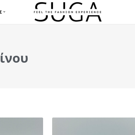
Σ
ίνου