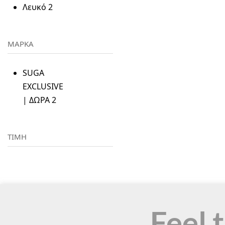
Λευκό
2
ΜΑΡΚΑ
SUGA
EXCLUSIVE
| ΔΩΡΑ
2
ΤΙΜΗ
Feel 