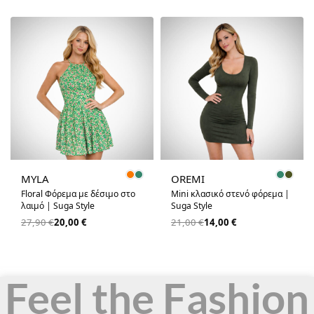
-28% OFF
-33% OFF
MYLA
OREMI
Floral Φόρεμα με δέσιμο στο
Mini κλασικό στενό φόρεμα |
λαιμό | Suga Style
Suga Style
27,90
€
20,00
€
21,00
€
14,00
€
Feel the Fashion