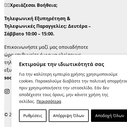
🙋‍♀️Χρειάζεσαι Βοήθεια;
Τηλεφωνική Εξυπηρέτηση &
Τηλεφωνικές Παραγγελίες:
Δευτέρα –
Σάββατο 10:00 – 15:00.
Επικοινωνήστε μαζί μας οποιαδήποτε
ώρα επιθυμείτε ή για να κλείσουμε
τηλεφωνικό ραντεβού την ώρα που σας
Εκτιμούμε την ιδιωτικότητά σας
εξυπηρετεί στο
info@sugastyle.gr
ή στα
Για την καλύτερη εμπειρία χρήσης χρησιμοποιούμε
social
.
cookies. Παρακαλούμε διαβάστε την πολιτική απορρήτο
πριν χρησιμοποιήσετε την ιστοσελίδα. Εάν δεν
αποδέχεστε τους όρους, μην κάνετε χρήση της
σελίδας.
Περισσότερα
© 2022 |
Κατασκευή Eshop
Ρυθμίσεις
Απόρριψη Όλων
Αποδοχή Όλων