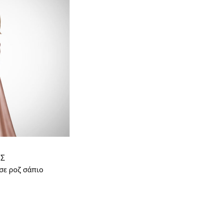
ΕΣ
σε ροζ σάπιο