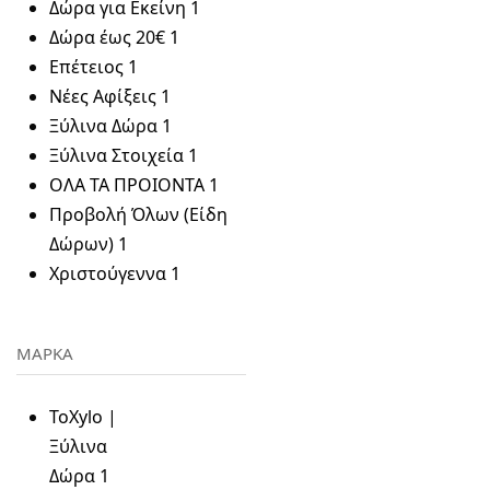
Δώρα για Εκείνη
1
Δώρα έως 20€
1
Επέτειος
1
Νέες Αφίξεις
1
Ξύλινα Δώρα
1
Ξύλινα Στοιχεία
1
ΟΛΑ ΤΑ ΠΡΟΙΟΝΤΑ
1
Προβολή Όλων (Είδη
Δώρων)
1
Χριστούγεννα
1
ΜΑΡΚΑ
ToXylo |
Ξύλινα
Δώρα
1