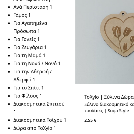
Ανά Περίσταση
1
Γάμος
1
Για Αγαπημένα
Πρόσωπα
1
Για Γονείς
1
Για Ζευγάρια
1
Για τη Μαμά
1
Για τη Νονά / Νονό
1
Για την Αδερφή /
Αδερφό
1
Για το Σπίτι
1
Για Φίλους
1
ToXylo | Ξύλινα Δώρα
Διακοσμητικά Σπιτιού
Ξύλινο διακοσμητικό κ
τουλίπες | Suga Style
1
Διακοσμητικά Τοίχου
1
2,55
€
Δώρα από ToXylo
1