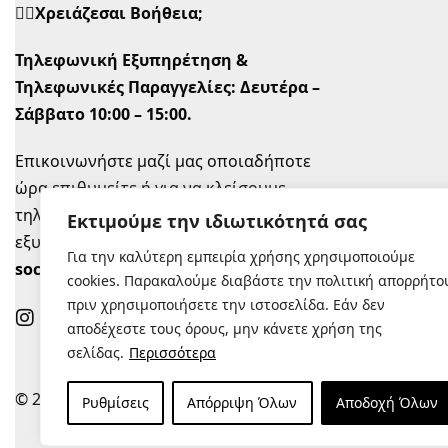
🙋‍♀️Χρειάζεσαι Βοήθεια;
Τηλεφωνική Εξυπηρέτηση &
Τηλεφωνικές Παραγγελίες:
Δευτέρα –
Σάββατο 10:00 – 15:00.
Επικοινωνήστε μαζί μας οποιαδήποτε
ώρα επιθυμείτε ή για να κλείσουμε
τηλεφωνικό ραντεβού την ώρα που σας
Εκτιμούμε την ιδιωτικότητά σας
εξυπηρετεί στο
info@sugastyle.gr
ή στα
Για την καλύτερη εμπειρία χρήσης χρησιμοποιούμε
social
.
cookies. Παρακαλούμε διαβάστε την πολιτική απορρήτο
πριν χρησιμοποιήσετε την ιστοσελίδα. Εάν δεν
αποδέχεστε τους όρους, μην κάνετε χρήση της
σελίδας.
Περισσότερα
© 2022 |
Κατασκευή Eshop
Ρυθμίσεις
Απόρριψη Όλων
Αποδοχή Όλων