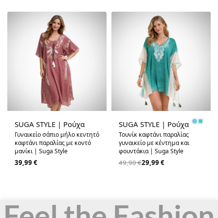
-40% OFF
SUGA STYLE | Ρούχα
SUGA STYLE | Ρούχα
Γυναικείο σάπιο μήλο κεντητό
Τουνίκ καφτάνι παραλίας
καφτάνι παραλίας με κοντό
γυναικείο με κέντημα και
μανίκι | Suga Style
φουντάκια | Suga Style
39,99
€
49,90
€
29,99
€
Feel the Fashion