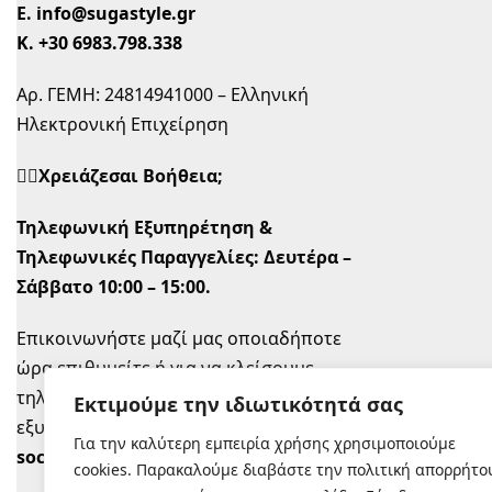
Ε.
info@sugastyle.gr
Κ.
+30 6983.798.338
Αρ. ΓΕΜΗ: 24814941000 – Ελληνική
Ηλεκτρονική Επιχείρηση
🙋‍♀️Χρειάζεσαι Βοήθεια;
Τηλεφωνική Εξυπηρέτηση &
Τηλεφωνικές Παραγγελίες:
Δευτέρα –
Σάββατο 10:00 – 15:00.
Επικοινωνήστε μαζί μας οποιαδήποτε
ώρα επιθυμείτε ή για να κλείσουμε
τηλεφωνικό ραντεβού την ώρα που σας
Εκτιμούμε την ιδιωτικότητά σας
εξυπηρετεί στο
info@sugastyle.gr
ή στα
Για την καλύτερη εμπειρία χρήσης χρησιμοποιούμε
social
.
cookies. Παρακαλούμε διαβάστε την πολιτική απορρήτο