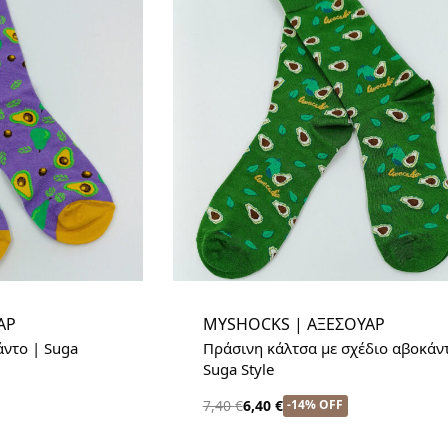
ΑΡ
MYSHOCKS | ΑΞΕΣΟΥΑΡ
άντο | Suga
Πράσινη κάλτσα με σχέδιο αβοκάν
Suga Style
-14% OFF
7,40
€
6,40
€