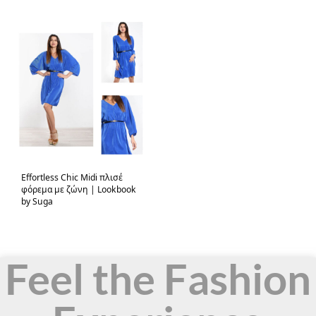
Effortless Chic Μidi πλισέ
φόρεμα με ζώνη | Lookbook
by Suga
Feel the Fashion