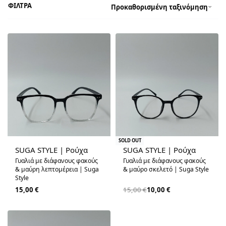
ΦΙΛΤΡΑ
Προκαθορισμένη ταξινόμηση
-33% OFF
SOLD OUT
SUGA STYLE | Ρούχα
SUGA STYLE | Ρούχα
Γυαλιά με διάφανους φακούς
Γυαλιά με διάφανους φακούς
& μαύρη λεπτομέρεια | Suga
& μαύρο σκελετό | Suga Style
Style
15,00
€
15,00
€
10,00
€