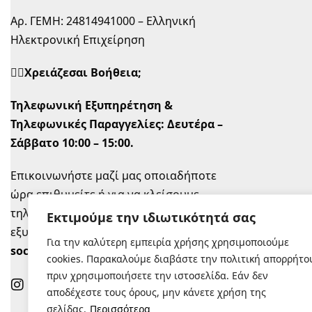
Αρ. ΓΕΜΗ: 24814941000 – Ελληνική
Ηλεκτρονική Επιχείρηση
🙋‍♀️Χρειάζεσαι Βοήθεια;
Τηλεφωνική Εξυπηρέτηση &
Τηλεφωνικές Παραγγελίες:
Δευτέρα –
Σάββατο 10:00 – 15:00.
Επικοινωνήστε μαζί μας οποιαδήποτε
ώρα επιθυμείτε ή για να κλείσουμε
τηλεφωνικό ραντεβού την ώρα που σας
Εκτιμούμε την ιδιωτικότητά σας
εξυπηρετεί στο
info@sugastyle.gr
ή στα
Για την καλύτερη εμπειρία χρήσης χρησιμοποιούμε
social
.
cookies. Παρακαλούμε διαβάστε την πολιτική απορρήτο
πριν χρησιμοποιήσετε την ιστοσελίδα. Εάν δεν
αποδέχεστε τους όρους, μην κάνετε χρήση της
σελίδας.
Περισσότερα