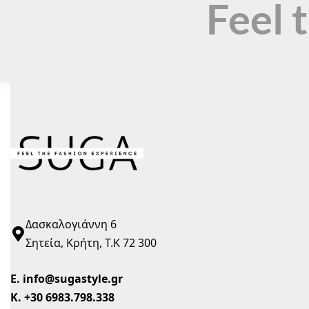
Feel 
Δασκαλογιάννη 6
Σητεία, Κρήτη, Τ.Κ 72 300
Ε.
info@sugastyle.gr
Κ.
+30 6983.798.338