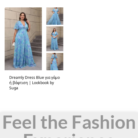
Dreamly Dress Blue για γάμο
ή βάφτιση | Lookbook by
Suga
Feel the Fashion