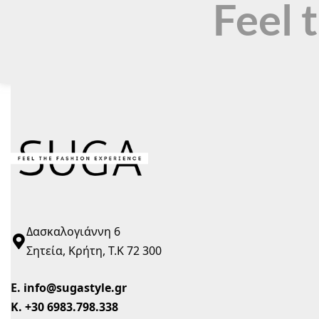
Feel 
Δασκαλογιάννη 6
Σητεία, Κρήτη, Τ.Κ 72 300
Ε.
info@sugastyle.gr
Κ.
+30 6983.798.338