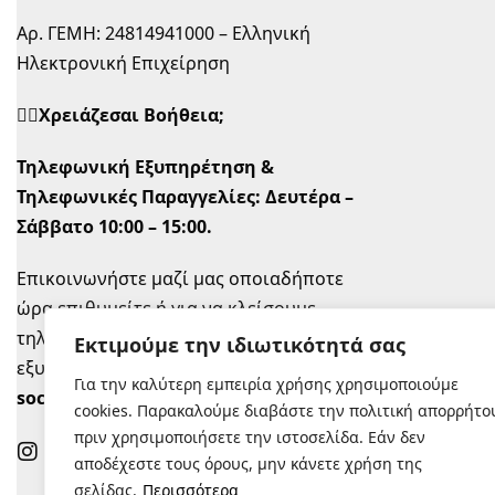
Αρ. ΓΕΜΗ: 24814941000 – Ελληνική
Ηλεκτρονική Επιχείρηση
🙋‍♀️Χρειάζεσαι Βοήθεια;
Τηλεφωνική Εξυπηρέτηση &
Τηλεφωνικές Παραγγελίες:
Δευτέρα –
Σάββατο 10:00 – 15:00.
Επικοινωνήστε μαζί μας οποιαδήποτε
ώρα επιθυμείτε ή για να κλείσουμε
τηλεφωνικό ραντεβού την ώρα που σας
Εκτιμούμε την ιδιωτικότητά σας
εξυπηρετεί στο
info@sugastyle.gr
ή στα
Για την καλύτερη εμπειρία χρήσης χρησιμοποιούμε
social
.
cookies. Παρακαλούμε διαβάστε την πολιτική απορρήτο
πριν χρησιμοποιήσετε την ιστοσελίδα. Εάν δεν
αποδέχεστε τους όρους, μην κάνετε χρήση της
σελίδας.
Περισσότερα