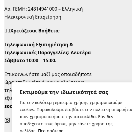
Αρ. ΓΕΜΗ: 24814941000 – Ελληνική
Ηλεκτρονική Επιχείρηση
🙋‍♀️Χρειάζεσαι Βοήθεια;
Τηλεφωνική Εξυπηρέτηση &
Τηλεφωνικές Παραγγελίες:
Δευτέρα –
Σάββατο 10:00 – 15:00.
Επικοινωνήστε μαζί μας οποιαδήποτε
ώρα επιθυμείτε ή για να κλείσουμε
τηλεφωνικό ραντεβού την ώρα που σας
Εκτιμούμε την ιδιωτικότητά σας
εξυπηρετεί στο
info@sugastyle.gr
ή στα
Για την καλύτερη εμπειρία χρήσης χρησιμοποιούμε
social
.
cookies. Παρακαλούμε διαβάστε την πολιτική απορρήτο
πριν χρησιμοποιήσετε την ιστοσελίδα. Εάν δεν
αποδέχεστε τους όρους, μην κάνετε χρήση της
σελίδας.
Περισσότερα