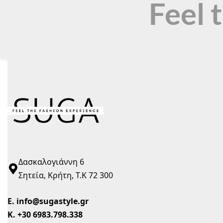
Feel 
Δασκαλογιάννη 6
Σητεία, Κρήτη, Τ.Κ 72 300
Ε.
info@sugastyle.gr
Κ.
+30 6983.798.338