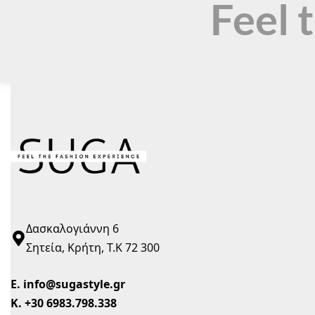
Feel 
Δασκαλογιάννη 6
Σητεία, Κρήτη, Τ.Κ 72 300
Ε.
info@sugastyle.gr
Κ.
+30 6983.798.338