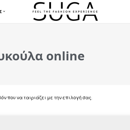
Σ
υκούλα online
όν που να ταιριάζει με την επιλογή σας.