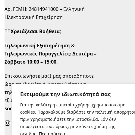
Αρ. ΓΕΜΗ: 24814941000 – Ελληνική
Ηλεκτρονική Επιχείρηση
🙋‍♀️Χρειάζεσαι Βοήθεια;
Τηλεφωνική Εξυπηρέτηση &
Τηλεφωνικές Παραγγελίες:
Δευτέρα –
Σάββατο 10:00 – 15:00.
Επικοινωνήστε μαζί μας οποιαδήποτε
ώρα επιθυμείτε ή για να κλείσουμε
τηλεφωνικό ραντεβού την ώρα που σας
Εκτιμούμε την ιδιωτικότητά σας
εξυπηρετεί στο
info@sugastyle.gr
ή στα
Για την καλύτερη εμπειρία χρήσης χρησιμοποιούμε
social
.
cookies. Παρακαλούμε διαβάστε την πολιτική απορρήτο
πριν χρησιμοποιήσετε την ιστοσελίδα. Εάν δεν
αποδέχεστε τους όρους, μην κάνετε χρήση της
σελίδας.
Περισσότερα