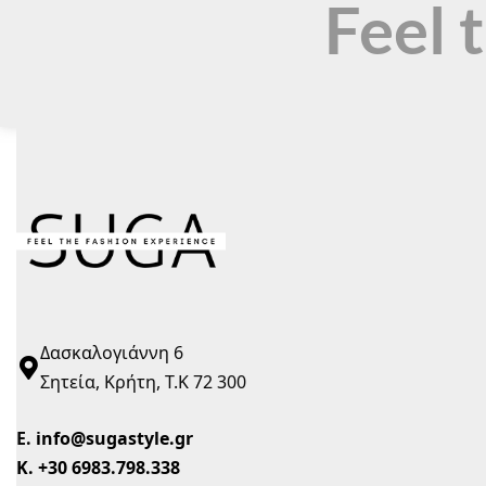
Feel 
Δασκαλογιάννη 6
Σητεία, Κρήτη, Τ.Κ 72 300
Ε.
info@sugastyle.gr
Κ.
+30 6983.798.338