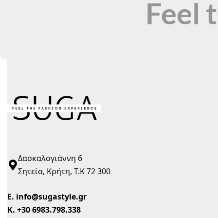
Feel 
Δασκαλογιάννη 6
Σητεία, Κρήτη, Τ.Κ 72 300
Ε.
info@sugastyle.gr
Κ.
+30 6983.798.338