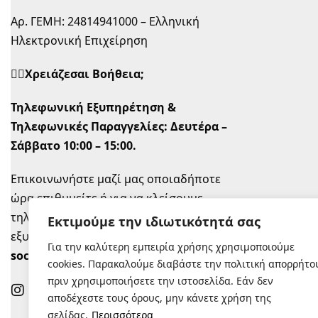
Αρ. ΓΕΜΗ: 24814941000 – Ελληνική
Ηλεκτρονική Επιχείρηση
🙋‍♀️Χρειάζεσαι Βοήθεια;
Τηλεφωνική Εξυπηρέτηση &
Τηλεφωνικές Παραγγελίες:
Δευτέρα –
Σάββατο 10:00 – 15:00.
Επικοινωνήστε μαζί μας οποιαδήποτε
ώρα επιθυμείτε ή για να κλείσουμε
τηλεφωνικό ραντεβού την ώρα που σας
Εκτιμούμε την ιδιωτικότητά σας
εξυπηρετεί στο
info@sugastyle.gr
ή στα
Για την καλύτερη εμπειρία χρήσης χρησιμοποιούμε
social
.
cookies. Παρακαλούμε διαβάστε την πολιτική απορρήτο
πριν χρησιμοποιήσετε την ιστοσελίδα. Εάν δεν
αποδέχεστε τους όρους, μην κάνετε χρήση της
σελίδας.
Περισσότερα